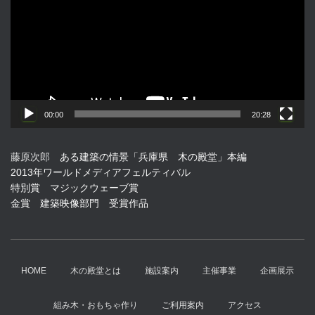
プ
レ
ー
ヤ
ー
00:00
20:28
藤原次郎
ある建築の情景「兵庫県 木の殿堂」本編
2013年ワールドメディアフェルティバル
特別賞 マジックウェーブ賞
金賞 建築映像部門 受賞作品
HOME
木の殿堂とは
施設案内
主催事業
企画展示
組み木・おもちゃ作り
ご利用案内
アクセス